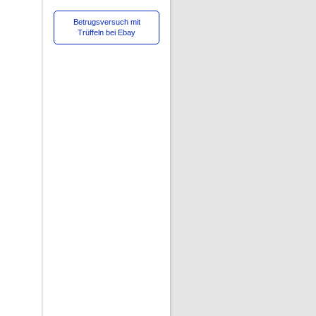
Betrugsversuch mit
Trüffeln bei Ebay