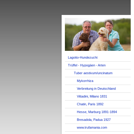
Lagotto-Hundezucht
Trüffel - Hypogäen - Arten
Tuber aestivum/uncinatum
Mykorrhiza
Verbreitung in Deutschland
Vittadini, Milano 1831
Chatin, Paris 1892
Hesse, Marburg 1891-1894
Bresadola, Padua 1927
www.trufamania.com