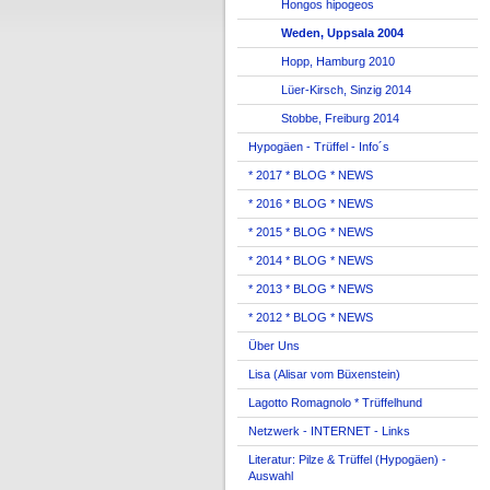
Hongos hipogeos
Weden, Uppsala 2004
Hopp, Hamburg 2010
Lüer-Kirsch, Sinzig 2014
Stobbe, Freiburg 2014
Hypogäen - Trüffel - Info´s
* 2017 * BLOG * NEWS
* 2016 * BLOG * NEWS
* 2015 * BLOG * NEWS
* 2014 * BLOG * NEWS
* 2013 * BLOG * NEWS
* 2012 * BLOG * NEWS
Über Uns
Lisa (Alisar vom Büxenstein)
Lagotto Romagnolo * Trüffelhund
Netzwerk - INTERNET - Links
Literatur: Pilze & Trüffel (Hypogäen) -
Auswahl