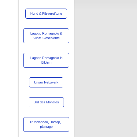
Hund & Pilzvergiftung
Lagotto Romagnolo &
Kunst-Geschichte
Lagotto Romagnolo in
Bildern
Unser Netzwerk
Bild des Monates
Trüffelanbau, -biotop, -
plantage