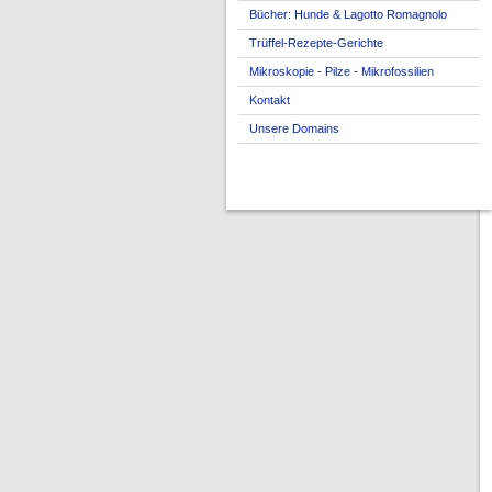
Bücher: Hunde & Lagotto Romagnolo
Trüffel-Rezepte-Gerichte
Mikroskopie - Pilze - Mikrofossilien
Kontakt
Unsere Domains