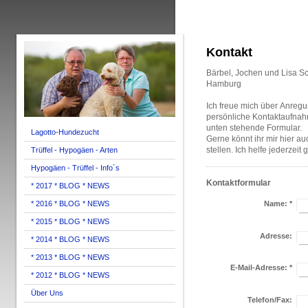
Kontakt
Bärbel, Jochen und Lisa Sc
Hamburg
Ich freue mich über Anreg
persönliche Kontaktaufna
unten stehende Formular.
Lagotto-Hundezucht
Gerne könnt ihr mir hier a
stellen. Ich helfe jederzeit 
Trüffel - Hypogäen - Arten
Hypogäen - Trüffel - Info´s
Kontaktformular
* 2017 * BLOG * NEWS
* 2016 * BLOG * NEWS
Name:
*
* 2015 * BLOG * NEWS
Adresse:
* 2014 * BLOG * NEWS
* 2013 * BLOG * NEWS
E-Mail-Adresse:
*
* 2012 * BLOG * NEWS
Über Uns
Telefon/Fax: