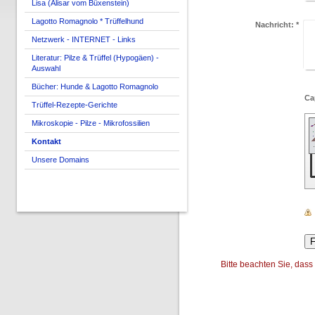
Lisa (Alisar vom Büxenstein)
Lagotto Romagnolo * Trüffelhund
Nachricht:
*
Netzwerk - INTERNET - Links
Literatur: Pilze & Trüffel (Hypogäen) -
Auswahl
Bücher: Hunde & Lagotto Romagnolo
Trüffel-Rezepte-Gerichte
Mikroskopie - Pilze - Mikrofossilien
Kontakt
Unsere Domains
Bitte beachten Sie, dass