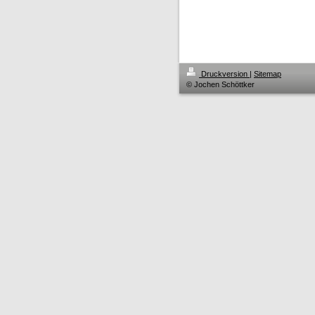
Druckversion
|
Sitemap
© Jochen Schöttker