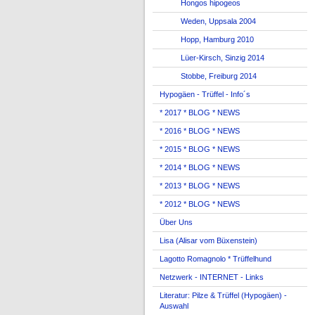
Hongos hipogeos
Weden, Uppsala 2004
Hopp, Hamburg 2010
Lüer-Kirsch, Sinzig 2014
Stobbe, Freiburg 2014
Hypogäen - Trüffel - Info´s
* 2017 * BLOG * NEWS
* 2016 * BLOG * NEWS
* 2015 * BLOG * NEWS
* 2014 * BLOG * NEWS
* 2013 * BLOG * NEWS
* 2012 * BLOG * NEWS
Über Uns
Lisa (Alisar vom Büxenstein)
Lagotto Romagnolo * Trüffelhund
Netzwerk - INTERNET - Links
Literatur: Pilze & Trüffel (Hypogäen) -
Auswahl