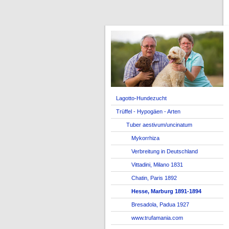
Lagotto-Hundezucht
Trüffel - Hypogäen - Arten
Tuber aestivum/uncinatum
Mykorrhiza
Verbreitung in Deutschland
Vittadini, Milano 1831
Chatin, Paris 1892
Hesse, Marburg 1891-1894
Bresadola, Padua 1927
www.trufamania.com