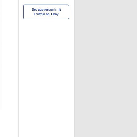
Betrugsversuch mit
Trüffeln bei Ebay