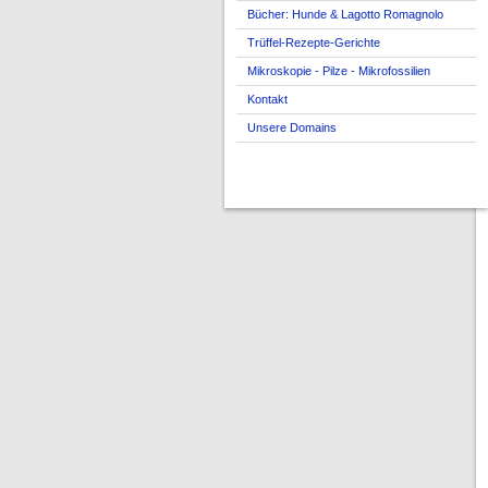
Bücher: Hunde & Lagotto Romagnolo
Trüffel-Rezepte-Gerichte
Mikroskopie - Pilze - Mikrofossilien
Kontakt
Unsere Domains