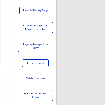
Hund & Pilzvergiftung
Lagotto Romagnolo &
Kunst-Geschichte
Lagotto Romagnolo in
Bildern
Unser Netzwerk
Bild des Monates
Trüffelanbau, -biotop, -
plantage