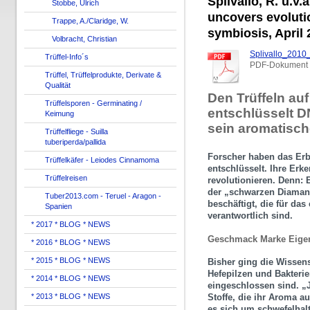
Splivallo, R. u.v.
Stobbe, Ulrich
uncovers evoluti
Trappe, A./Claridge, W.
symbiosis, April 
Volbracht, Christian
Splivallo_2010
Trüffel-Info´s
PDF-Dokument 
Trüffel, Trüffelprodukte, Derivate &
Qualität
Den Trüffeln au
Trüffelsporen - Germinating /
entschlüsselt 
Keimung
sein aromatisch
Trüffelfliege - Suilla
tuberiperda/pallida
Forscher haben das Erb
Trüffelkäfer - Leiodes Cinnamoma
entschlüsselt. Ihre Erk
Trüffelreisen
revolutionieren. Denn:
der „schwarzen Diamant
Tuber2013.com - Teruel - Aragon -
beschäftigt, die für da
Spanien
verantwortlich sind.
* 2017 * BLOG * NEWS
Geschmack Marke Eige
* 2016 * BLOG * NEWS
* 2015 * BLOG * NEWS
Bisher ging die Wissen
Hefepilzen und Bakterie
* 2014 * BLOG * NEWS
eingeschlossen sind. „J
Stoffe, die ihr Aroma a
* 2013 * BLOG * NEWS
es sich um schwefelhal