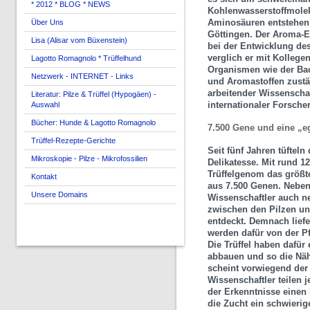
* 2012 * BLOG * NEWS
Kohlenwasserstoffmolek
Aminosäuren entstehen“ 
Über Uns
Göttingen. Der Aroma-E
Lisa (Alisar vom Büxenstein)
bei der Entwicklung des
verglich er mit Kollege
Lagotto Romagnolo * Trüffelhund
Organismen wie der Bac
Netzwerk - INTERNET - Links
und Aromastoffen zustän
arbeitender Wissenscha
Literatur: Pilze & Trüffel (Hypogäen) -
internationaler Forscher
Auswahl
Bücher: Hunde & Lagotto Romagnolo
7.500 Gene und eine „e
Trüffel-Rezepte-Gerichte
Seit fünf Jahren tüftel
Mikroskopie - Pilze - Mikrofossilien
Delikatesse. Mit rund 1
Trüffelgenom das größt
Kontakt
aus 7.500 Genen. Nebe
Unsere Domains
Wissenschaftler auch n
zwischen den Pilzen un
entdeckt. Demnach liefe
werden dafür von der Pf
Die Trüffel haben dafür
abbauen und so die Näh
scheint vorwiegend der P
Wissenschaftler teilen j
der Erkenntnisse einen 
die Zucht ein schwierig