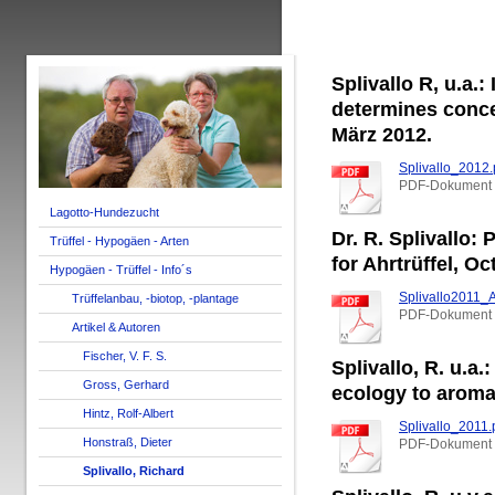
Splivallo R, u.a.:
determines concen
März 2012.
Splivallo_2012.
PDF-Dokument 
Lagotto-Hundezucht
Dr. R. Splivallo:
Trüffel - Hypogäen - Arten
for Ahrtrüffel, Oc
Hypogäen - Trüffel - Info´s
Splivallo2011_Ah
Trüffelanbau, -biotop, -plantage
PDF-Dokument 
Artikel & Autoren
Fischer, V. F. S.
Splivallo, R. u.a.
Gross, Gerhard
ecology to aroma
Hintz, Rolf-Albert
Splivallo_2011.
Honstraß, Dieter
PDF-Dokument 
Splivallo, Richard