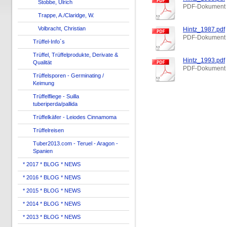
Stobbe, Ulrich
PDF-Dokument 
Trappe, A./Claridge, W.
Volbracht, Christian
Hintz_1987.pdf
PDF-Dokument 
Trüffel-Info´s
Trüffel, Trüffelprodukte, Derivate &
Hintz_1993.pdf
Qualität
PDF-Dokument 
Trüffelsporen - Germinating /
Keimung
Trüffelfliege - Suilla
tuberiperda/pallida
Trüffelkäfer - Leiodes Cinnamoma
Trüffelreisen
Tuber2013.com - Teruel - Aragon -
Spanien
* 2017 * BLOG * NEWS
* 2016 * BLOG * NEWS
* 2015 * BLOG * NEWS
* 2014 * BLOG * NEWS
* 2013 * BLOG * NEWS