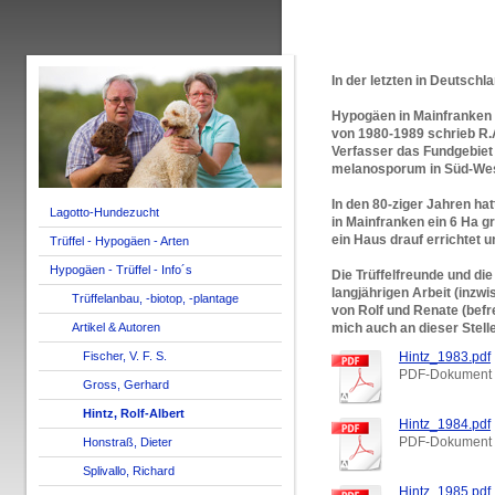
In der letzten in Deutschl
Hypogäen in Mainfranken 
von 1980-1989
schrieb R.
Verfasser das Fundgebiet 
melanosporum in Süd-Wes
In den 80-ziger Jahren ha
Lagotto-Hundezucht
in Mainfranken ein
6 Ha
g
ein Haus drauf errichtet u
Trüffel - Hypogäen - Arten
Hypogäen - Trüffel - Info´s
Die Trüffelfreunde und die
langjährigen Arbeit (inzw
Trüffelanbau, -biotop, -plantage
von Rolf und Renate (befr
Artikel & Autoren
mich auch an dieser Stell
Fischer, V. F. S.
Hintz_1983.pdf
PDF-Dokument 
Gross, Gerhard
Hintz, Rolf-Albert
Hintz_1984.pdf
PDF-Dokument 
Honstraß, Dieter
Splivallo, Richard
Hintz_1985.pdf