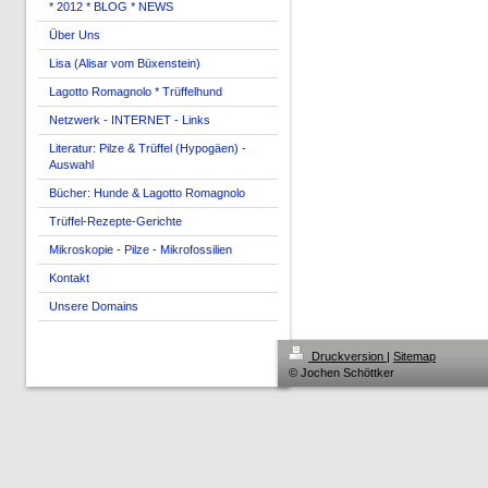
* 2012 * BLOG * NEWS
Über Uns
Lisa (Alisar vom Büxenstein)
Lagotto Romagnolo * Trüffelhund
Netzwerk - INTERNET - Links
Literatur: Pilze & Trüffel (Hypogäen) -
Auswahl
Bücher: Hunde & Lagotto Romagnolo
Trüffel-Rezepte-Gerichte
Mikroskopie - Pilze - Mikrofossilien
Kontakt
Unsere Domains
Druckversion
|
Sitemap
© Jochen Schöttker