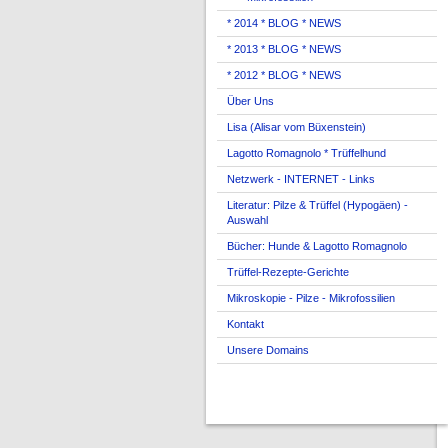
* 2014 * BLOG * NEWS
* 2013 * BLOG * NEWS
* 2012 * BLOG * NEWS
Über Uns
Lisa (Alisar vom Büxenstein)
Lagotto Romagnolo * Trüffelhund
Netzwerk - INTERNET - Links
Literatur: Pilze & Trüffel (Hypogäen) -
Auswahl
Bücher: Hunde & Lagotto Romagnolo
Trüffel-Rezepte-Gerichte
Mikroskopie - Pilze - Mikrofossilien
Kontakt
Unsere Domains