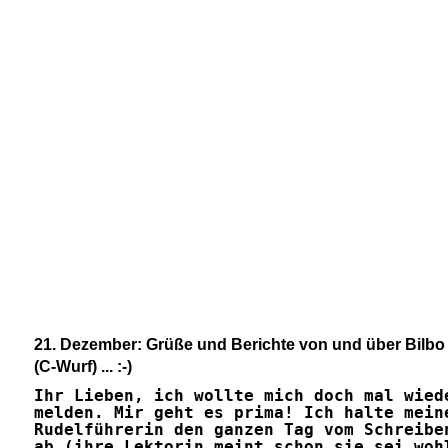
21. Dezember: Grüße und Berichte von und über Bilbo
(C-Wurf) ... :-)
Ihr Lieben, ich wollte mich doch mal wied
melden. Mir geht es prima! Ich halte mein
Rudelführerin den ganzen Tag vom Schreibe
ab (ihre Lektorin meint schon sie sei woh