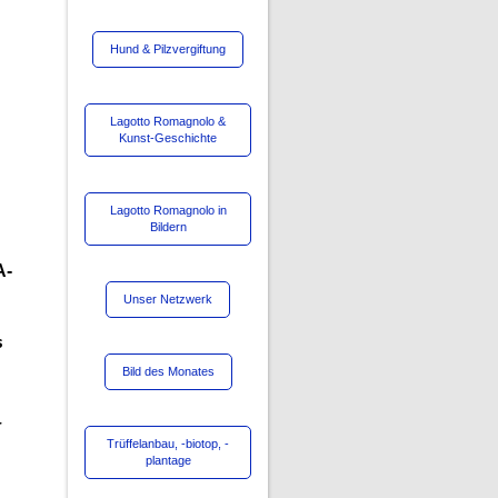
Hund & Pilzvergiftung
Lagotto Romagnolo &
Kunst-Geschichte
Lagotto Romagnolo in
Bildern
A-
Unser Netzwerk
s
Bild des Monates
r
Trüffelanbau, -biotop, -
plantage