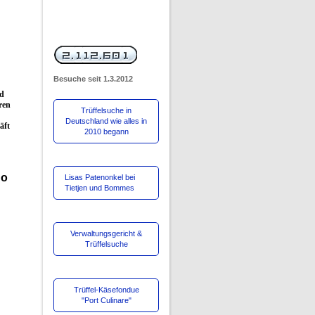
Besuche
seit 1.3.2012
nd
ren
Trüffelsuche in
Deutschland wie alles in
äft
2010 begann
ho
Lisas Patenonkel bei
Tietjen und Bommes
Verwaltungsgericht &
Trüffelsuche
Trüffel-Käsefondue
"Port Culinare"