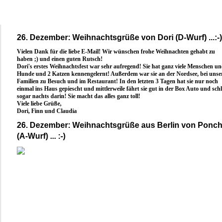
26. Dezember: Weihnachtsgrüße von Dori (D-Wurf) ...:-)
Vielen Dank für die liebe E-Mail! Wir wünschen frohe Weihnachten gehabt zu
haben ;) und einen guten Rutsch!
Dori's erstes Weihnachtsfest war sehr aufregend! Sie hat ganz viele Menschen u
Hunde und 2 Katzen kennengelernt! Außerdem war sie an der Nordsee, bei unse
Familien zu Besuch und im Restaurant! In den letzten 3 Tagen hat sie nur noch
einmal ins Haus gepiescht und mittlerweile fährt sie gut in der Box Auto und schl
sogar nachts darin! Sie macht das alles ganz toll!
Viele liebe Grüße,
Dori, Finn und Claudia
26. Dezember: Weihnachtsgrüße aus Berlin von Ponc
(A-Wurf) ... :-)