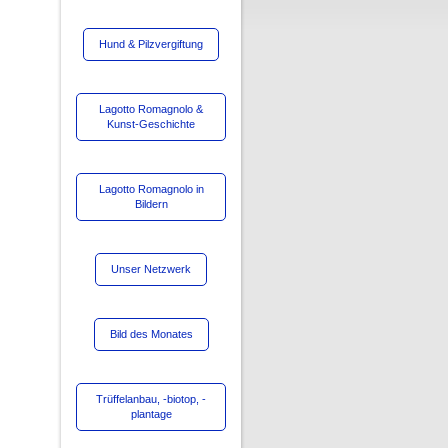
Hund & Pilzvergiftung
Lagotto Romagnolo &
Kunst-Geschichte
Lagotto Romagnolo in
Bildern
Unser Netzwerk
Bild des Monates
Trüffelanbau, -biotop, -
plantage