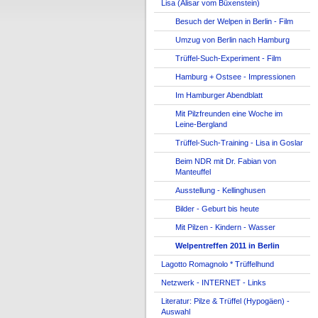
Lisa (Alisar vom Büxenstein)
Besuch der Welpen in Berlin - Film
Umzug von Berlin nach Hamburg
Trüffel-Such-Experiment - Film
Hamburg + Ostsee - Impressionen
Im Hamburger Abendblatt
Mit Pilzfreunden eine Woche im
Leine-Bergland
Trüffel-Such-Training - Lisa in Goslar
Beim NDR mit Dr. Fabian von
Manteuffel
Ausstellung - Kellinghusen
Bilder - Geburt bis heute
Mit Pilzen - Kindern - Wasser
Welpentreffen 2011 in Berlin
Lagotto Romagnolo * Trüffelhund
Netzwerk - INTERNET - Links
Literatur: Pilze & Trüffel (Hypogäen) -
Auswahl