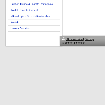
Bücher: Hunde & Lagotto Romagnolo
Trüffel-Rezepte-Gerichte
Mikroskopie - Pilze - Mikrofossilien
Kontakt
Unsere Domains
Druckversion
|
Sitemap
© Jochen Schöttker