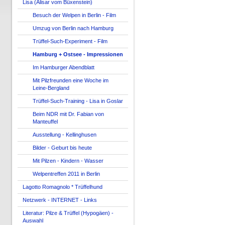
Lisa (Alisar vom Büxenstein)
Besuch der Welpen in Berlin - Film
Umzug von Berlin nach Hamburg
Trüffel-Such-Experiment - Film
Hamburg + Ostsee - Impressionen
Im Hamburger Abendblatt
Mit Pilzfreunden eine Woche im
Leine-Bergland
Trüffel-Such-Training - Lisa in Goslar
Beim NDR mit Dr. Fabian von
Manteuffel
Ausstellung - Kellinghusen
Bilder - Geburt bis heute
Mit Pilzen - Kindern - Wasser
Welpentreffen 2011 in Berlin
Lagotto Romagnolo * Trüffelhund
Netzwerk - INTERNET - Links
Literatur: Pilze & Trüffel (Hypogäen) -
Auswahl