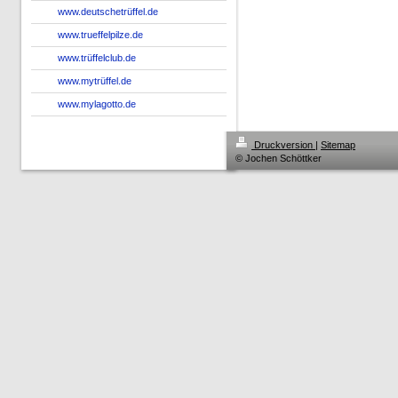
www.deutschetrüffel.de
www.trueffelpilze.de
www.trüffelclub.de
www.mytrüffel.de
www.mylagotto.de
Druckversion
|
Sitemap
© Jochen Schöttker