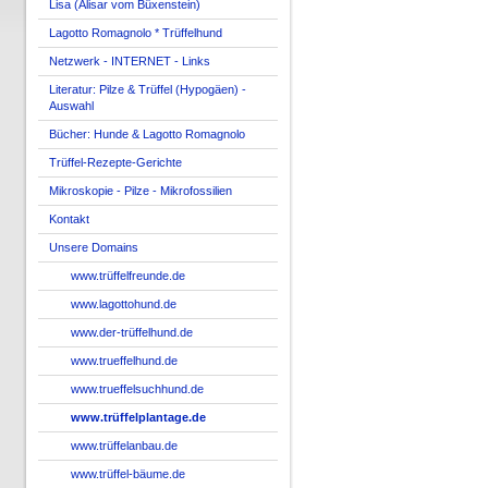
Lisa (Alisar vom Büxenstein)
Lagotto Romagnolo * Trüffelhund
Netzwerk - INTERNET - Links
Literatur: Pilze & Trüffel (Hypogäen) -
Auswahl
Bücher: Hunde & Lagotto Romagnolo
Trüffel-Rezepte-Gerichte
Mikroskopie - Pilze - Mikrofossilien
Kontakt
Unsere Domains
www.trüffelfreunde.de
www.lagottohund.de
www.der-trüffelhund.de
www.trueffelhund.de
www.trueffelsuchhund.de
www.trüffelplantage.de
www.trüffelanbau.de
www.trüffel-bäume.de