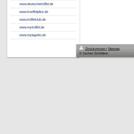
www.deutschetrüffel.de
www.trueffelpilze.de
www.trüffelclub.de
www.mytrüffel.de
www.mylagotto.de
Druckversion
|
Sitemap
© Jochen Schöttker