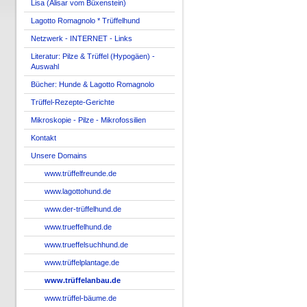
Lisa (Alisar vom Büxenstein)
Lagotto Romagnolo * Trüffelhund
Netzwerk - INTERNET - Links
Literatur: Pilze & Trüffel (Hypogäen) -
Auswahl
Bücher: Hunde & Lagotto Romagnolo
Trüffel-Rezepte-Gerichte
Mikroskopie - Pilze - Mikrofossilien
Kontakt
Unsere Domains
www.trüffelfreunde.de
www.lagottohund.de
www.der-trüffelhund.de
www.trueffelhund.de
www.trueffelsuchhund.de
www.trüffelplantage.de
www.trüffelanbau.de
www.trüffel-bäume.de