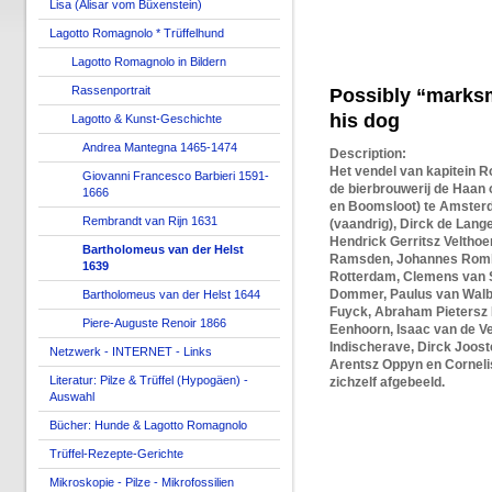
Lisa (Alisar vom Büxenstein)
Lagotto Romagnolo * Trüffelhund
Lagotto Romagnolo in Bildern
Rassenportrait
Possibly “marksm
his dog
Lagotto & Kunst-Geschichte
Andrea Mantegna 1465-1474
Description:
Het vendel van kapitein Ro
Giovanni Francesco Barbieri 1591-
de bierbrouwerij de Haan
1666
en Boomsloot) te Amsterda
Rembrandt van Rijn 1631
(vaandrig), Dirck de Lang
Hendrick Gerritsz Velthoe
Bartholomeus van der Helst
Ramsden, Johannes Rombou
1639
Rotterdam, Clemens van S
Dommer, Paulus van Walbe
Bartholomeus van der Helst 1644
Fuyck, Abraham Pietersz 
Piere-Auguste Renoir 1866
Eenhoorn, Isaac van de Ve
Indischerave, Dirck Joos
Netzwerk - INTERNET - Links
Arentsz Oppyn en Cornelis 
Literatur: Pilze & Trüffel (Hypogäen) -
zichzelf afgebeeld.
Auswahl
Bücher: Hunde & Lagotto Romagnolo
Trüffel-Rezepte-Gerichte
Mikroskopie - Pilze - Mikrofossilien