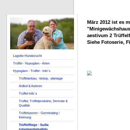
März 2012 ist es m
"Minigewächshaus
aestivum 2 Trüffel
Siehe Fotoserie, F
Lagotto-Hundezucht
Trüffel - Hypogäen - Arten
Hypogäen - Trüffel - Info´s
Trüffelanbau, -biotop, -plantage
Artikel & Autoren
Trüffel-Info´s
Trüffel, Trüffelprodukte, Derivate &
Qualität
Trüffelsporen - Germinating /
Keimung
Trüffelfliege - Suilla
tuberiperda/pallida